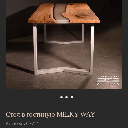
06
Tele
What
Стол в гостиную MILKY WAY
Артикул: С-217