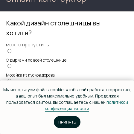
Какой дизайн столешницы вы
хотите?
© Дизайн-мастерская EYWA 2026
можно пропустить
Политика конфиденциальности
С дырками по всей столешнице
Главная
Мозайка из кусков дерева
Рассчитать стоимость
Проекты
Чтобы была каповой
О компании
Мы используем файлы cookie, чтобы сайт работал корректно,
Преимущества
а ваш опыт был максимально удобным. Продолжая
Смола с 1 края
пользоваться сайтом, вы соглашаетесь с нашей
политикой
Этапы работы
конфиденциальности
Отзывы
Смола по бокам
Полезные статьи
Заказать звонок
ПРИНЯТЬ
FAQ
Речка по центру
Меню