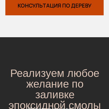
КОНСУЛЬТАЦИЯ ПО ДЕРЕВУ
Реализуем любое
желание по
заливке
эпоксидной смолы