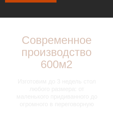
Современное
производство
600м2
Изготовим до 3 недель стол
любого размера: от
маленького придиванного до
огромного в переговорную