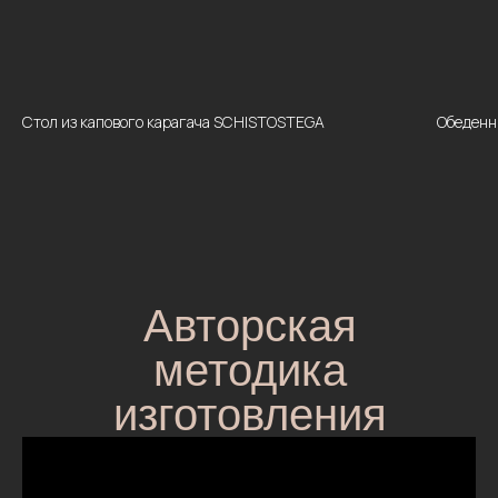
Стол из капового карагача SCHISTOSTEGA
Обеденн
Авторская
методика
изготовления
столов