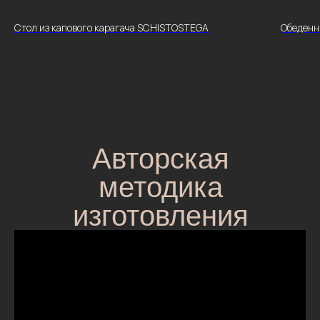
Стол из капового карагача SCHISTOSTEGA
Обеденн
Авторская
методика
изготовления
столов