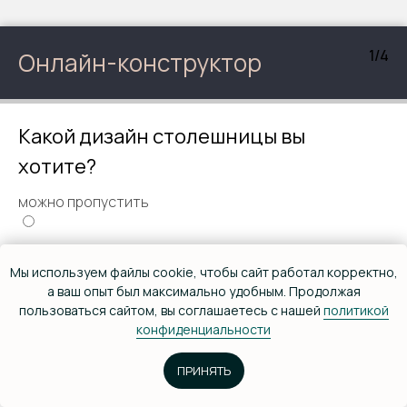
1/4
Онлайн-конструктор
Какой дизайн столешницы вы
хотите?
можно пропустить
С дырками по всей столешнице
© Дизайн-мастерская EYWA 2026
Мы используем файлы cookie, чтобы сайт работал корректно,
Политика конфиденциальности
а ваш опыт был максимально удобным. Продолжая
Мозайка из кусков дерева
пользоваться сайтом, вы соглашаетесь с нашей
политикой
конфиденциальности
Чтобы была каповой
Главная
Заказать звонок
ПРИНЯТЬ
Рассчитать стоимость
Смола с 1 края
Проекты