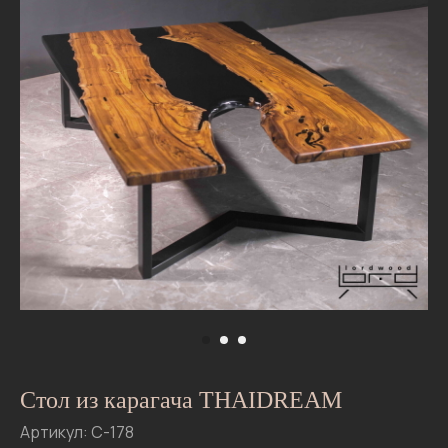
06
Tele
What
Стол из карагача THAIDREAM
Артикул: С-178