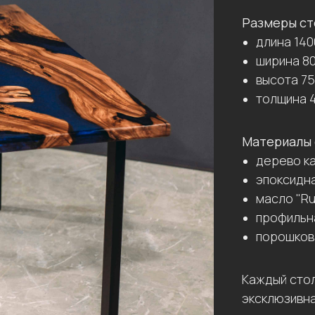
Размеры ст
длина 14
ширина 8
высота 7
толщина 
Материалы 
дерево к
эпоксидна
масло "Ru
профильн
порошков
Каждый стол
эксклюзивна