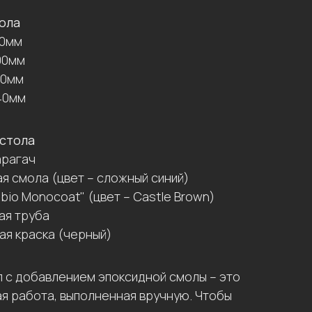
ола
00мм
00мм
50мм
40мм
стола
арагач
я смола (цвет –
сложный синий
)
bio Monocoat" (цвет –
Castle Brown
)
ая труба
ая краска (черный)
 с добавлением эпоксидной смолы – это
я работа, выполненная вручную. Чтобы