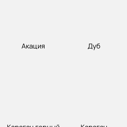
Акация
Дуб
Карагач горный
Карагач