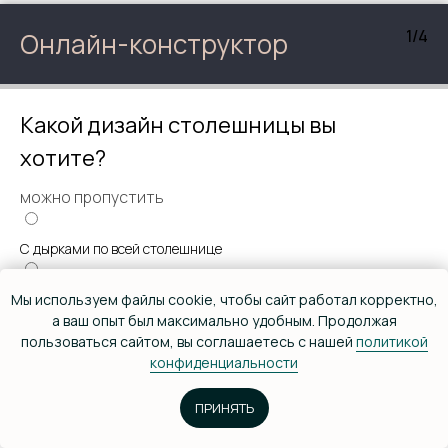
1/4
Онлайн-конструктор
Какой дизайн столешницы вы
хотите?
можно пропустить
© Дизайн-мастерская EYWA 2026
С дырками по всей столешнице
Политика конфиденциальности
Мозайка из кусков дерева
Мы используем файлы cookie, чтобы сайт работал корректно,
а ваш опыт был максимально удобным. Продолжая
Главная
пользоваться сайтом, вы соглашаетесь с нашей
политикой
Чтобы была каповой
Рассчитать стоимость
конфиденциальности
Проекты
Смола с 1 края
О компании
Заказать звонок
ПРИНЯТЬ
Преимущества