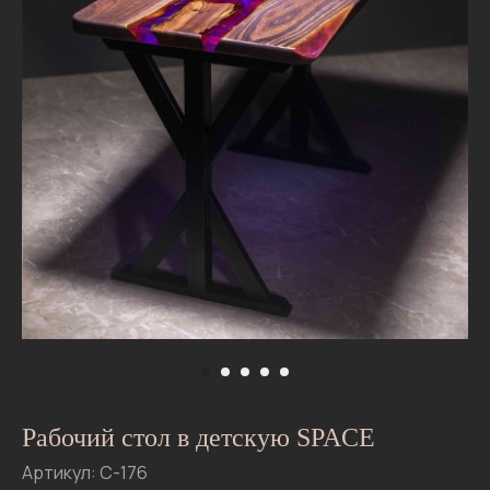
06
Tele
What
Рабочий стол в детскую SPACE
Артикул: С-176