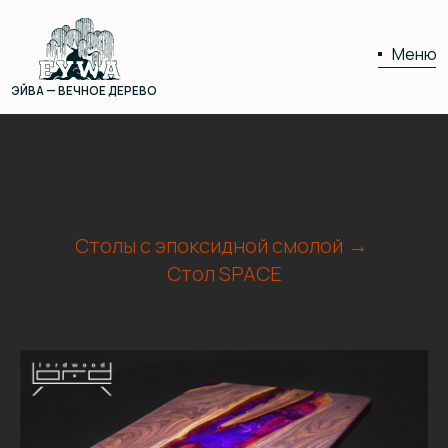
Меню
ЭЙВА — ВЕЧНОЕ ДЕРЕВО
01
02
Столы с эпоксидной смолой
→
Стол SPACE
03
04
05