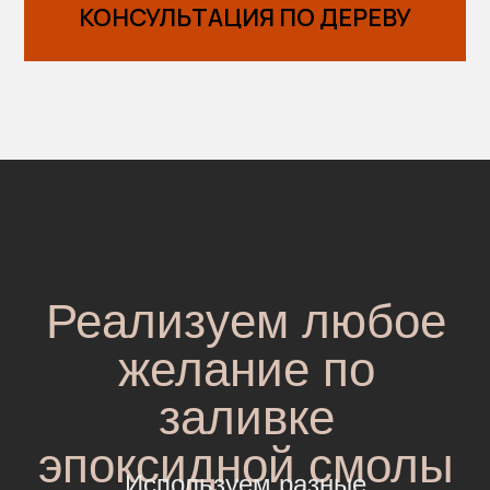
КОНСУЛЬТАЦИЯ ПО ДЕРЕВУ
Реализуем любое
желание по
заливке
эпоксидной смолы
Используем разные