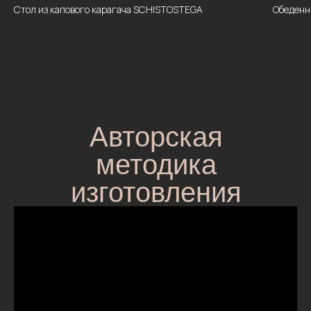
Стол из капового карагача SCHISTOSTEGA
Обеденн
Авторская
методика
изготовления
столов