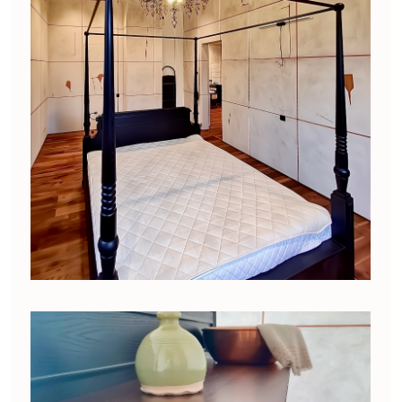
тумбочки в комплект. С самого первого дня
общения с изготовителем установились
доверительные отношения, получила полное
представление о работе с деревом, советы,
рекомендации и предложения. Совместно
разработали эскизы с учетом всех
фантастических хотелок и индивидуальных
размеров мебели