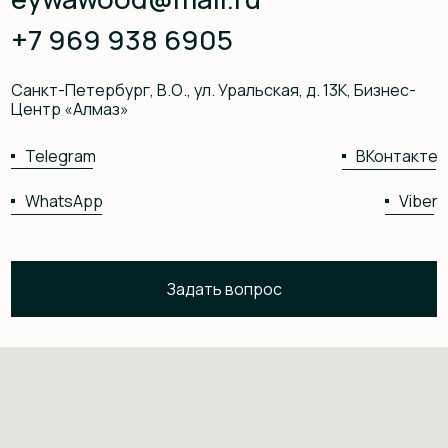
отношение к деталям. Были учтены все наши
пожелания по размерам, форме и дизайну.
Получилось даже лучше, чем мы представляли!
Кровать сделана из отборного материала,
часть деталей из 100% массива ясеня, часть из
шпона дуба, идеально обработана, чувствуется
добротность и натуральность материала. Ни
единой неровности или шероховатости!