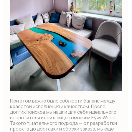
О компании
Преимущества
Этапы работы
Отзывы
Полезные статьи
FAQ
Меню
Каталог
О компании
Сотрудничество
Доставка и оплата
Статьи
Контакты
Telegram
ВКонтакте
‪+7 969 938 6905
eywawood@mail.ru
ООО «Эйва»
ИНН: 7801686602
Санкт-Петербург, В.О., ул. Уральская,