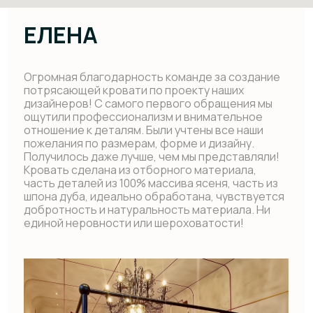
Несмотря на сложность проекта, кровать была
готова точно в оговоренные сроки.
Новая кровать придала спальне уют
и благородный вид, а уникальный дизайн сделал
её настоящим арт-объектом.
Отдельное спасибо мастерам за кропотливую
работу и менеджеру за чуткое сопровождение
на всех этапах!
Мы уже заказали несколько предметов мебели
в другие комнаты дома, каждое изделие также
по индивидуальному проекту, со своими
особенностями. И в планах есть еще. Удачи
и успехов коллективу! Так держать!
ЮЛИЯ
Всю жизнь мечтала о кровати из натурального
дерева и когда наступил момент
ее приобретения со всей ответственностью
и требовательностью подошла к выбору
исполнителя и воплотителя моей мечты. в итоге
приобрели не только кровать, но и две