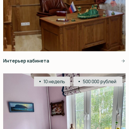
‪+7 969 938 6905
Санкт-Петербург, В.О., ул. Уральская, д. 13К, Бизнес-
Центр «Алмаз»
Telegram
ВКонтакте
WhatsApp
Viber
Задать вопрос