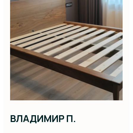
МАРИЯ
Когда мы решили делать ремонт в квартире,
то возник вопрос о концепции.
Мы определились с потребностью в ощущении
вокруг себя четырех стихий: земли, воды,
воздуха и огня, в обилии большого количества
предметов из натуральных материалов: пробки,
дерева, смолы, камня, льна и.т.д. Самое сложное
было найти достойного исполнителя мебели,
которая должна была стать изюминкой
интерьера. Нам нужны были два стола
и идеальная — королевская кровать