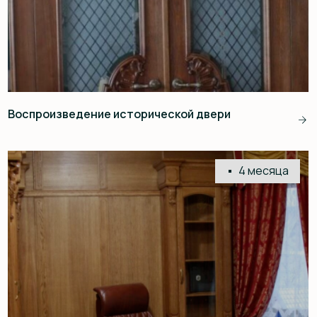
Кровать с изголовьем из слэба
и столами с «Рекой Катунь»
КОНТАКТЫ
eywawood@mail.ru