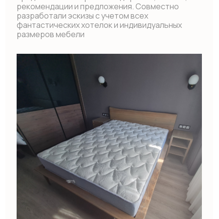
ВЛАДИМИР П.
Проект выполнен качественно, и в срок. Учтены
все детали и пожелания, замечаний
к исполнению нет.
Особенно радует, что тумба, усиленная под
аквариум весом до 600 кг, выглядит как обычный
предмет гарнитура