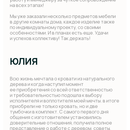
аккуратно и очень красиво. Качество
на высоком уровне. Все доставили вовремя,
цена для такого уровня мебели отличная,
а главное оговариваемая и гибкая.
На протяжении всех этапов изготовления
предоставлялся фотоотчет, обсуждались
нюансы, вносились предложения по улучшению
первоначального эскиза. Забота и внимание
к клиенту бесспорно подкупает. Здесь реально
бизнес про людей и для людей. Безумно
довольна полученным результатом, не скромно,
но это шедевр. Всем однозначно рекомендую
и сама еще не раз буду обращаться для
воплощения идей из натурального дерева.
Благодарю! С Вами было приятно воплощать
мечту!