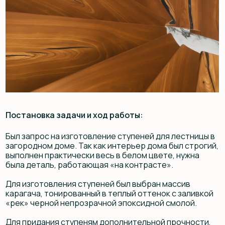
Постановка задачи и ход работы:
Был запрос на изготовление ступеней для лестницы в
загородном доме. Так как интерьер дома был строгий,
выполнен практически весь в белом цвете, нужна
была деталь, работающая «на контрасте».
Для изготовления ступеней был выбран массив
карагача, тонированный в теплый оттенок с заливкой
«рек» черной непрозрачной эпоксидной смолой.
Для придания ступеням дополнительной прочности,
устойчивости и необходимого кофейного оттенка
слэбы подвергли термической обработке и укрыли
двойным слоем защитного полуматового лака.
Итог работы соответствовал задумке заказчика и
дизайнера