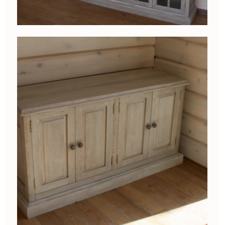
Катунь. А эта река меняет в течение года цвет
от сине-голубого до зеленоватого. И Мастера
из EywaWood исполнили это! Потом они
признались, что эта затея доставила
их производству массу интересных моментов.
Но зато в результате они умеют делать
красивые переходы цветов.
Теперь эта мебель — абсолютная жемчужина
нашего дома, и все гости без исключения
интересуются где можно заказать такую же!
От всей души благодарим компанию Eywawood
и желаем успехов и процветания, новых идей
и их воплощения!