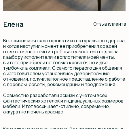
по улучшению первоначального эскиза. Забота
и внимание к клиенту бесспорно подкупает. Здесь
реально бизнес про людей и для людей. Безумно
довольна полученным результатом, не скромно,
но это шедевр.
Всем однозначно рекомендую и сама еще не раз буду
обращаться для воплощения идей из натурального
дерева. Благодарю! С Вами было приятно воплощать
мечту!
Оставьте заявку
ХОТИТЕ ТАКОЙ ЖЕ
ПРОЕКТ?
СДЕЛАЕМ ПОД ВАС!
Оставьте заявку — рассчитаем стоимость
с учётом ваших размеров, материалов
и пожеланий