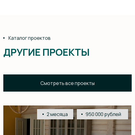
10 недель
500 000 рублей
Кровать с изголовьем из слэба
и столами с «Рекой Катунь»
4 месяца