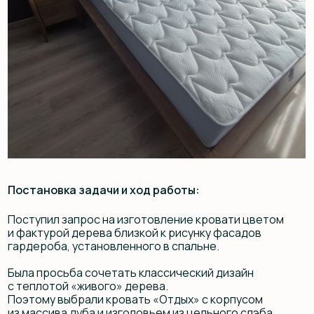
Постановка задачи и ход работы:
Поступил запрос на изготовление кровати цветом
и фактурой дерева близкой к рисунку фасадов
гардероба, установленного в спальне.
Была просьба сочетать классический дизайн
с теплотой «живого» дерева.
Поэтому выбрали кровать «Отдых» с корпусом
из массива дуба и изголовьем из цельного слэба
карагача с естественным верхним краем.
Пришлось постараться при тонировке изделия
попасть в цвет фасадов гардероба с фактурой дуба
и серо-зеленоватым оттенком.
Также был запрос на изготовление нестандартных
тумбочек, одна из которых с двумя выдвижными
ящиками, а вторая — открытыми полками и совсем без
стенок, открытая с четырех сторон. Тумбочки
изготовили из массива дуба с верхними крышками
из слэба карагача.
Результат превзошёл ожидания заказчиков, поэтому