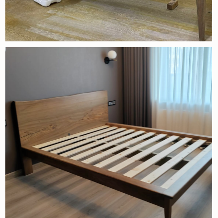
Елена
Отзыв клиента
Всю жизнь мечтала о кровати из натурального дерева
и когда наступил момент ее приобретения со всей
ответственностью и требовательностью подошла
к выбору исполнителя и воплотителя моей мечты.
в итоге приобрели не только кровать, но и две
тумбочки в комплект. С самого первого дня общения
с изготовителем установились доверительные
отношения, получила полное представление о работе
с деревом, советы, рекомендации и предложения.
Совместно разработали эскизы с учетом всех
фантастических хотелок и индивидуальных размеров
мебели. Итог восхищает-стильно, современно,
аккуратно и очень красиво.
Качество на высоком уровне. Все доставили вовремя,
цена для такого уровня мебели отличная, а главное
оговариваемая и гибкая. На протяжении всех этапов
изготовления предоставлялся фотоотчет,
обсуждались нюансы, вносились предложения