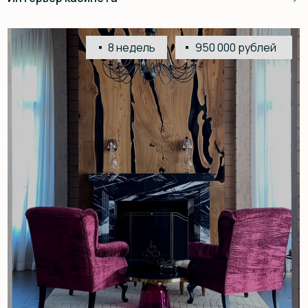
Каталог
О компании
Сотрудничество
Доставка и оплата
Статьи
Контакты
Telegram
ВКонтакте
‪+7 969 938 6905
eywawood@mail.ru
ООО «Эйва»
ИНН: 7801686602
Санкт-Петербург, В.О., ул. Уральская,
д. 13К, Бизнес-Центр «Алмаз»