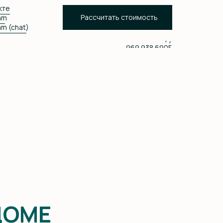
кте
Рассчитать стоимость
am
am (chat)
‪+7
969 938 6905