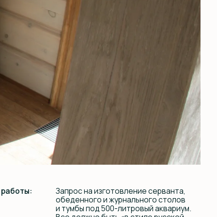
Запрос на изготовление серванта,
обеденного и журнального столов
и тумбы под 500-литровый аквариум.
Все должно быть «в стиле русской
усадьбы 19-го века».
В качестве основного материала
выбрали массив дуба, который
«выбелили», чем визуально облегчили
изделия и создали летнее
настроение.
Все детали усиления конструкции
тумбы спрятали внутрь, чтобы внешне
тумба не выглядела тяжеловесной.
Заказчик остался доволен, выполнили
все в соответствии с ожиданиями.