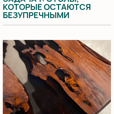
Гостиные зоны ресторана — это центр внимания.
Столы должны быть не только стильными,
но и устойчивыми к нагрузкам. В среднем
за год поверхность проходит через сотни уборок
и тысячи контактов с посудой
Решение: мы используем столешницы из массива дуба
или ясеня с защитой из УФ-стабилизированной
эпоксидной смолы с твёрдостью 5H. Такая обработка
исключает появление царапин от ножей и бокалов,