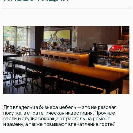
Она сочетает эстетику, функциональность
и долговечность, что особенно важно в условиях
высокой нагрузки HoReCa
Если вы ищете надёжного партнёра в изготовлении
мебели, компания EYWA Wood готова взять на себя
задачи любой сложности — от проектирования
до реализации. Свяжитесь с нами, чтобы обсудить
ваш проект и убедиться, что правильная мебель
становится основой успешного бизнеса
Блог
ДРУГИЕ СТАТЬИ
Смотреть все статьи