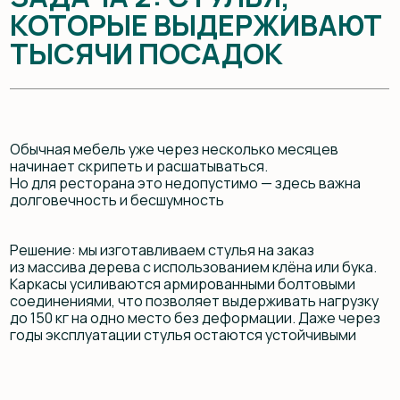
ЗАДАЧА 3: БАРНАЯ
СТОЙКА, УСТОЙЧИВАЯ
К ВЛАГЕ
Бар — зона с повышенной нагрузкой: пролившиеся
напитки, контакт с агрессивными жидкостями, удары
посудой