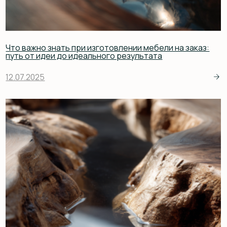
Главная
Задать вопрос
Рассчитать стоимость
Проекты
О компании
Преимущества
Этапы работы
Отзывы
Полезные статьи
FAQ
Меню
Каталог
О компании
Сотрудничество
Доставка и оплата
Статьи
Контакты
Каталог
Столы