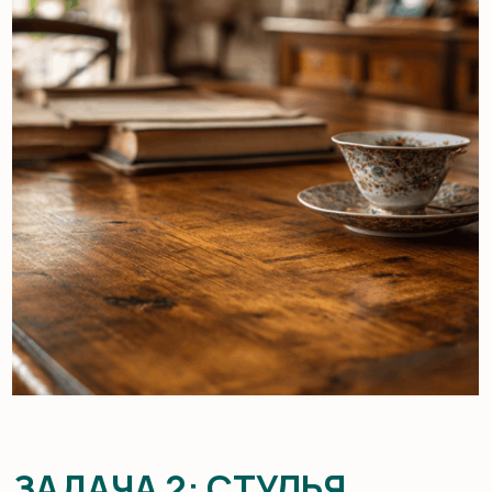
ЗАДАЧА 2: СТУЛЬЯ,
КОТОРЫЕ ВЫДЕРЖИВАЮТ
ТЫСЯЧИ ПОСАДОК
Обычная мебель уже через несколько месяцев
начинает скрипеть и расшатываться.
Но для ресторана это недопустимо — здесь важна
долговечность и бесшумность
Решение: мы изготавливаем стулья на заказ
из массива дерева с использованием клёна или бука.
Каркасы усиливаются армированными болтовыми
соединениями, что позволяет выдерживать нагрузку
до 150 кг на одно место без деформации. Даже через
годы эксплуатации стулья остаются устойчивыми