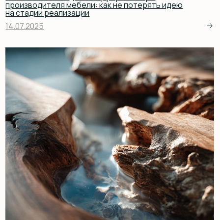
Эпоксидная смола и мебель из массива дерева:
больше, чем просто «река»
10.07.2025
КОНТАКТЫ
eywawood@mail.ru
‪+7 969 938 69 05
Санкт-Петербург, В.О., ул. Уральская, д. 13К, Бизнес-
Центр «Алмаз»
Telegram
ВКонтакте
© Дизайн-мастерская EYWA 2026
WhatsApp
Viber
Политика конфиденциальности