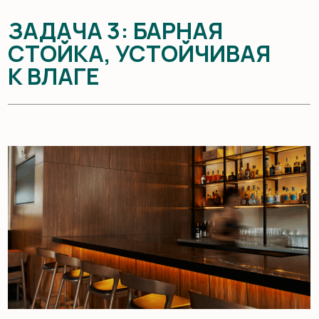
Решение: мы создаём барные стойки из массива дуба,
пропитанного маслом Osmo с водоотталкивающими
свойствами. Дополнительно можем встроить
скрытые сливные желоба, что делает конструкцию
ещё более практичной. Такая стойка сохраняет
вид даже после тысяч циклов уборки
НАШ ПОДХОД
К ИЗГОТОВЛЕНИЮ
МЕБЕЛИ ДЛЯ HORECA
Мы работаем с проектами любой сложности:
от небольших кафе до премиальных ресторанов
и гостиниц. Важно не просто изготовить мебель
из массива дерева, но и учесть специфику заведения:
проходимость зала, стиль интерьера, освещение
и требования по эргономике